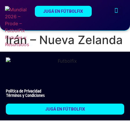
JUGÁ EN FÚTBOLFIX
¿Qué es Fútb
Estadios del Mundi
Irán – Nueva Zelanda
Política de Privacidad
Términos y Condiciones
JUGÁ EN FÚTBOLFIX