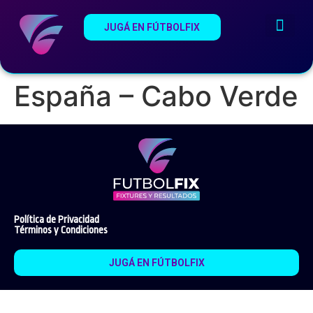
JUGÁ EN FÚTBOLFIX
¿Qué es Fútb
Estadios del Mundi
España – Cabo Verde
Política de Privacidad
Términos y Condiciones
JUGÁ EN FÚTBOLFIX