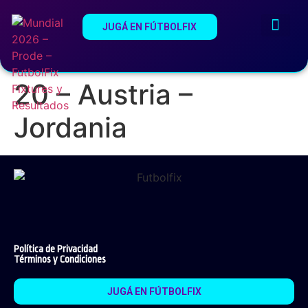
JUGÁ EN FÚTBOLFIX
¿Qué es Fútb
Estadios del Mundi
20 – Austria –
Jordania
Política de Privacidad
Términos y Condiciones
JUGÁ EN FÚTBOLFIX