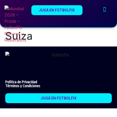
JUGÁ EN FÚTBOLFIX
¿Qué es Fútb
Estadios del Mundi
Suiza
Política de Privacidad
Términos y Condiciones
JUGÁ EN FÚTBOLFIX