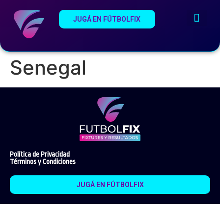
JUGÁ EN FÚTBOLFIX
¿Qué es Fútb
Estadios del Mundi
Senegal
Política de Privacidad
Términos y Condiciones
JUGÁ EN FÚTBOLFIX