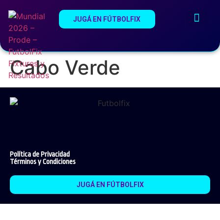
JUGÁ EN FÚTBOLFIX
¿Qué es Fútb
Estadios del Mundi
Cabo Verde
Política de Privacidad
Términos y Condiciones
JUGÁ EN FÚTBOLFIX