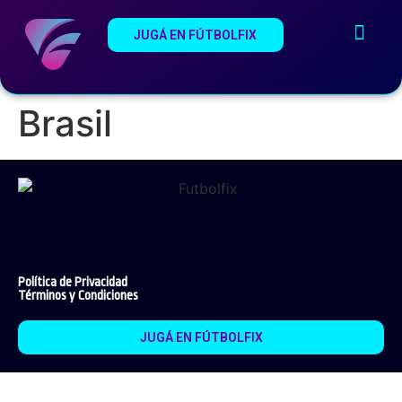
JUGÁ EN FÚTBOLFIX
¿Qué es Fútb
Estadios del Mundi
Brasil
Política de Privacidad
Términos y Condiciones
JUGÁ EN FÚTBOLFIX